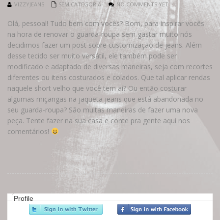
VIZZYJEANS
SEM CATEGORIA
NO COMMENTS YET
Olá, pessoal! Tudo bem com vocês? Bom, para inspirar vocês
na hora de renovar o guarda-roupa sem gastar muito nós
decidimos fazer um post sobre customização de jeans. Além
desse tecido ser muito versátil, ele também pode ser
modificado e adaptado de diversas maneiras, seja com recortes
diferentes ou itens costurados e colados. Que tal aplicar rendas
naquele short velho que você tem aí? Ou então costurar
algumas miçangas na jaqueta jeans que está abandonada no
seu guarda-roupa? São muitas maneiras de fazer uma nova
peça. Tente fazer na sua casa e conte pra gente aqui nos
comentários!
Profile