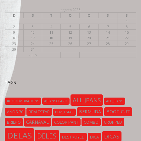
agosto 2026
D
S
T
Q
Q
S
S
1
2
3
4
5
6
7
8
9
10
11
12
13
14
15
16
17
18
19
20
21
22
23
24
25
26
27
28
29
30
31
« jun
TAGS
ALL JEANS
#GOODVIBRATIONS
#JEANSCLARO
ALL_JEANS
BERMUDA
BOOT CUT
ANOS 70
BEM ESTAR
BEM_ESTAR
CARNAVAL
BRILHO
COLOR PANT
COMBO
CROPPED
DELAS
DELES
DICAS
DESTROYED
DICA