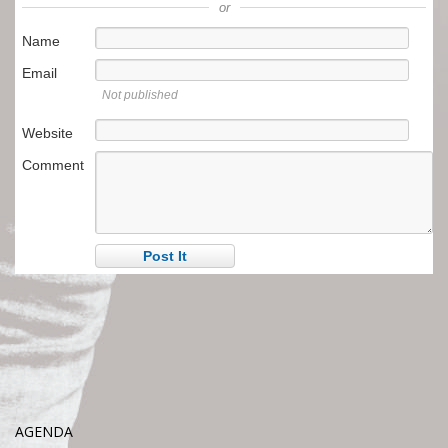
or
Name
Email
Not published
Website
Comment
AGENDA