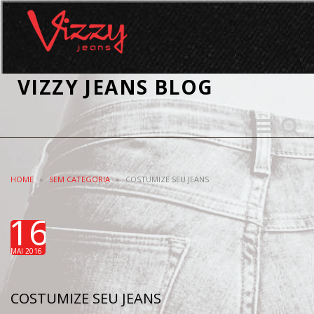
VIZZY JEANS BLOG
Toggle
Toggle
navigation
search
HOME
»
SEM CATEGORIA
»
COSTUMIZE SEU JEANS
16
MAI 2016
COSTUMIZE SEU JEANS