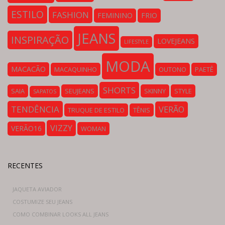
ESTILO
FASHION
FEMININO
FRIO
JEANS
INSPIRAÇÃO
LOVEJEANS
LIFESTYLE
MODA
MACACÃO
MACAQUINHO
OUTONO
PAETÊ
SHORTS
SAIA
SEUJEANS
SKINNY
STYLE
SAPATOS
TENDÊNCIA
VERÃO
TRUQUE DE ESTILO
TÊNIS
VIZZY
VERÃO16
WOMAN
RECENTES
JAQUETA AVIADOR
COSTUMIZE SEU JEANS
COMO COMBINAR LOOKS ALL JEANS