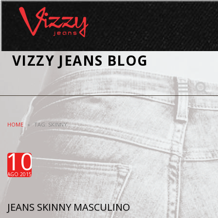
VIZZY JEANS BLOG
Toggle
Toggle
navigation
search
HOME
»
TAG: SKINNY
10
AGO 2015
JEANS SKINNY MASCULINO