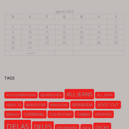
agosto 2026
D
S
T
Q
Q
S
S
1
2
3
4
5
6
7
8
9
10
11
12
13
14
15
16
17
18
19
20
21
22
23
24
25
26
27
28
29
30
31
« jun
TAGS
ALL JEANS
#GOODVIBRATIONS
#JEANSCLARO
ALL_JEANS
BERMUDA
BOOT CUT
ANOS 70
BEM ESTAR
BEM_ESTAR
CARNAVAL
BRILHO
COLOR PANT
COMBO
CROPPED
DELAS
DELES
DICAS
DESTROYED
DICA