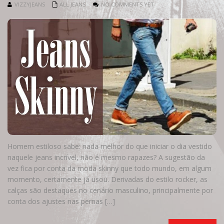
VIZZYJEANS
ALL JEANS
NO COMMENTS YET
Homem estiloso sabe: nada melhor do que iniciar o dia vestido
naquele jeans incrível, não é mesmo rapazes? A sugestão da
vez fica por conta da moda skinny que todo mundo, em algum
momento, certamente já usou. Derivadas do estilo rocker, as
calças são destaques no cenário masculino, principalmente por
conta dos ajustes nas pernas […]