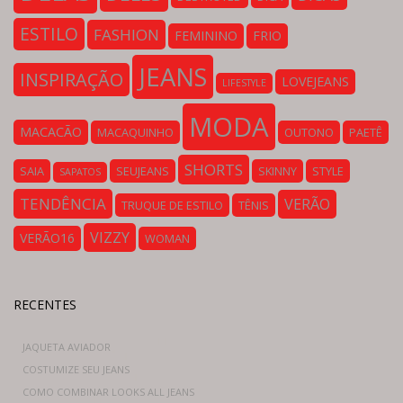
ESTILO
FASHION
FEMININO
FRIO
JEANS
INSPIRAÇÃO
LOVEJEANS
LIFESTYLE
MODA
MACACÃO
MACAQUINHO
OUTONO
PAETÊ
SHORTS
SAIA
SEUJEANS
SKINNY
STYLE
SAPATOS
TENDÊNCIA
VERÃO
TRUQUE DE ESTILO
TÊNIS
VIZZY
VERÃO16
WOMAN
RECENTES
JAQUETA AVIADOR
COSTUMIZE SEU JEANS
COMO COMBINAR LOOKS ALL JEANS