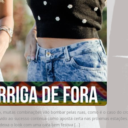
, muitas combinações vão bombar pelas ruas, como é o caso do cr
evido ao sucesso continua como aposta certa nas próximas estações.
 deixa o look com uma cara bem festiva […]