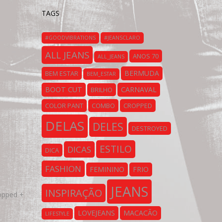
TAGS
#GOODVIBRATIONS
#JEANSCLARO
ALL JEANS
ANOS 70
ALL_JEANS
BERMUDA
BEM ESTAR
BEM_ESTAR
BOOT CUT
CARNAVAL
BRILHO
COLOR PANT
COMBO
CROPPED
DELAS
DELES
DESTROYED
ESTILO
DICAS
DICA
FASHION
FEMININO
FRIO
JEANS
INSPIRAÇÃO
opped +
LOVEJEANS
MACACÃO
LIFESTYLE