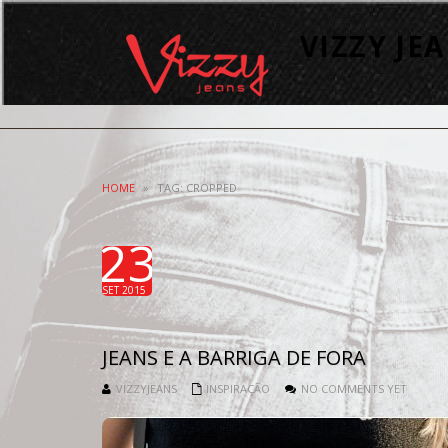
VIZZY JE
HOME
»
TAG: CROPPED
23
SET 2015
JEANS E A BARRIGA DE FORA
VIZZYJEANS
INSPIRAÇÃO
NO COMMENTS YET