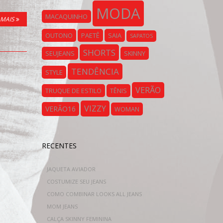
MODA
MACAQUINHO
 MAIS
OUTONO
PAETÊ
SAIA
SAPATOS
SHORTS
SEUJEANS
SKINNY
TENDÊNCIA
STYLE
VERÃO
TRUQUE DE ESTILO
TÊNIS
VIZZY
VERÃO16
WOMAN
RECENTES
JAQUETA AVIADOR
COSTUMIZE SEU JEANS
COMO COMBINAR LOOKS ALL JEANS
MOM JEANS
CALÇA SKINNY FEMININA