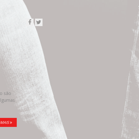
to são
algumas
 MAIS