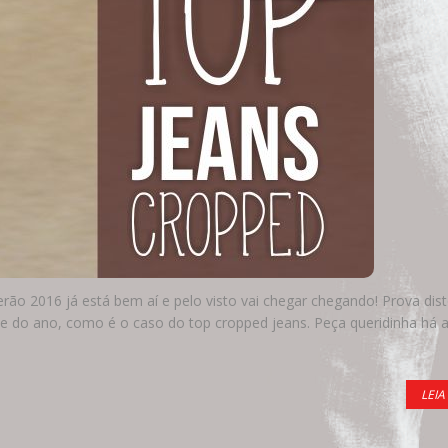
rão 2016 já está bem aí e pelo visto vai chegar chegando! Prova dis
e do ano, como é o caso do top cropped jeans. Peça queridinha há 
LEIA