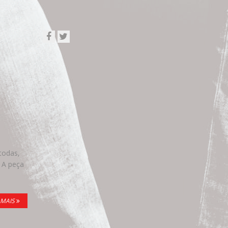
todas,
 A peça
 MAIS