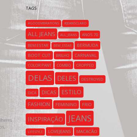
TAGS
#GOODVIBRATIONS
#JEANSCLARO
ALL JEANS
ANOS 70
ALL_JEANS
BERMUDA
BEM ESTAR
BEM_ESTAR
BOOT CUT
CARNAVAL
BRILHO
COLOR PANT
COMBO
CROPPED
DELAS
DELES
DESTROYED
ESTILO
DICAS
DICA
FASHION
FEMININO
FRIO
JEANS
INSPIRAÇÃO
lheres
os,
LOVEJEANS
MACACÃO
LIFESTYLE