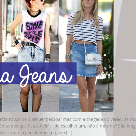
uarda-roupa de qualquer pessoa, mas com a chegada do verão, as mu
ão tantos que fica até difícil de escolher um, não é mesmo? São long
 Mas como já percebemos no ano […]