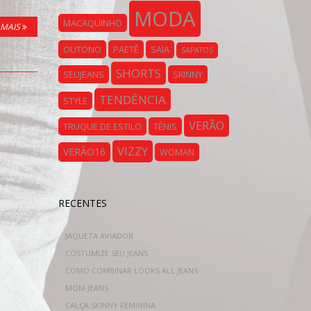
MODA
MACAQUINHO
 MAIS
OUTONO
PAETÊ
SAIA
SAPATOS
SHORTS
SEUJEANS
SKINNY
TENDÊNCIA
STYLE
VERÃO
TRUQUE DE ESTILO
TÊNIS
VIZZY
VERÃO16
WOMAN
RECENTES
JAQUETA AVIADOR
COSTUMIZE SEU JEANS
COMO COMBINAR LOOKS ALL JEANS
MOM JEANS
CALÇA SKINNY FEMININA