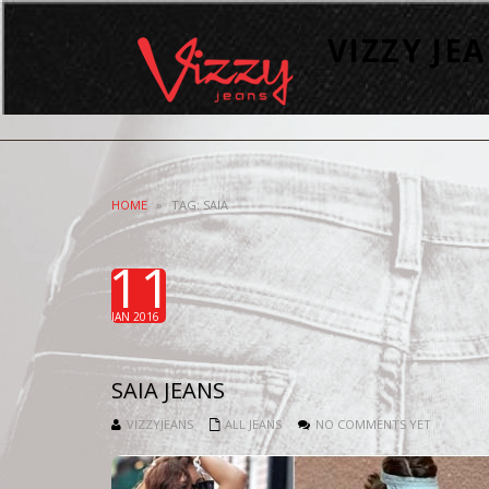
VIZZY JE
HOME
»
TAG: SAIA
11
JAN 2016
SAIA JEANS
VIZZYJEANS
ALL JEANS
NO COMMENTS YET