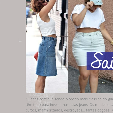
O jeans continua sendo o tecido mais clássico do g
têm tudo para investir nas saias jeans. Os modelos s
curtos, marmorizados, destroyeds… tantas opções!