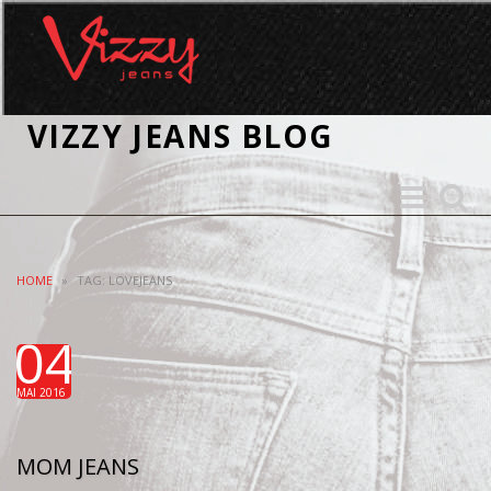
VIZZY JEANS BLOG
Toggle
Toggle
navigation
search
HOME
»
TAG: LOVEJEANS
04
MAI 2016
MOM JEANS