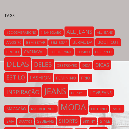
TAGS
ALL JEANS
#GOODVIBRATIONS
#JEANSCLARO
ALL_JEANS
BERMUDA
BOOT CUT
ANOS 70
BEM ESTAR
BEM_ESTAR
CARNAVAL
BRILHO
COLOR PANT
COMBO
CROPPED
DELAS
DELES
DICAS
DESTROYED
DICA
ESTILO
FASHION
FEMININO
FRIO
JEANS
INSPIRAÇÃO
LOVEJEANS
LIFESTYLE
MODA
MACACÃO
MACAQUINHO
OUTONO
PAETÊ
SHORTS
SAIA
SEUJEANS
SKINNY
STYLE
SAPATOS