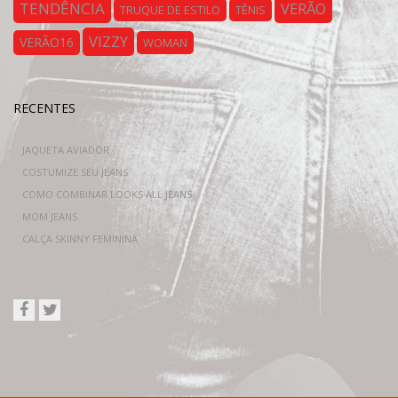
TENDÊNCIA
VERÃO
TRUQUE DE ESTILO
TÊNIS
VIZZY
VERÃO16
WOMAN
RECENTES
JAQUETA AVIADOR
COSTUMIZE SEU JEANS
COMO COMBINAR LOOKS ALL JEANS
MOM JEANS
CALÇA SKINNY FEMININA