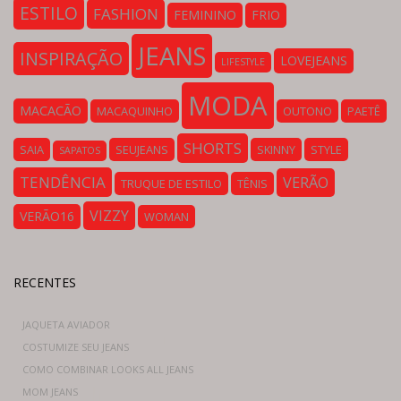
ESTILO
FASHION
FEMININO
FRIO
JEANS
INSPIRAÇÃO
LOVEJEANS
LIFESTYLE
MODA
MACACÃO
MACAQUINHO
OUTONO
PAETÊ
SHORTS
SAIA
SEUJEANS
SKINNY
STYLE
SAPATOS
TENDÊNCIA
VERÃO
TRUQUE DE ESTILO
TÊNIS
VIZZY
VERÃO16
WOMAN
RECENTES
JAQUETA AVIADOR
COSTUMIZE SEU JEANS
COMO COMBINAR LOOKS ALL JEANS
MOM JEANS