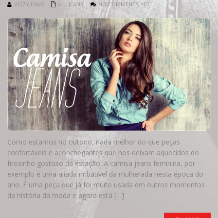
VIZZYJEANS
ALL JEANS
NO COMMENTS YET
Como estamos no outono, nada melhor do que peças
confortáveis e aconchegantes que nos deixam aquecidos do
friozinho gostoso da estação. A camisa jeans feminina, por
exemplo é uma aliada imbatível da mulherada nesta época do
ano. É uma peça que já foi muito usada em outros momentos
da história da moda e agora está […]