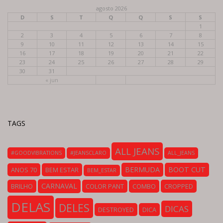
agosto 2026
D
S
T
Q
Q
S
S
1
2
3
4
5
6
7
8
9
10
11
12
13
14
15
16
17
18
19
20
21
22
23
24
25
26
27
28
29
30
31
« jun
TAGS
ALL JEANS
#GOODVIBRATIONS
#JEANSCLARO
ALL_JEANS
BERMUDA
BOOT CUT
ANOS 70
BEM ESTAR
BEM_ESTAR
CARNAVAL
BRILHO
COLOR PANT
COMBO
CROPPED
DELAS
DELES
DICAS
DESTROYED
DICA