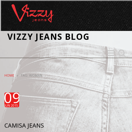
VIZZY JEANS BLOG
Toggle
Toggle
navigation
search
HOME
»
TAG: WOMAN
09
JUN 2015
CAMISA JEANS