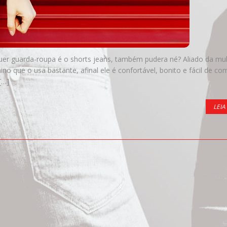
er guarda-roupa é o shorts jeans, também pudera né? Aliado da mu
no que o usa bastante, afinal ele é confortável, bonito e fácil de co
[…]
LEIA