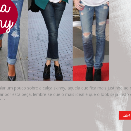
r um pouco sobre a calça skinny, aquela que fica mais justinha ao 
 por esta peça, lembre-se que o mais ideal é que o look seja justo
[…]
LEIA