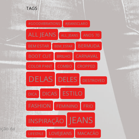
TAGS
#GOODVIBRATIONS
#JEANSCLARO
ALL JEANS
ANOS 70
ALL_JEANS
BERMUDA
BEM ESTAR
BEM_ESTAR
BOOT CUT
CARNAVAL
BRILHO
COLOR PANT
COMBO
CROPPED
DELAS
DELES
DESTROYED
ESTILO
DICAS
DICA
FASHION
FEMININO
FRIO
JEANS
INSPIRAÇÃO
enção da
LOVEJEANS
MACACÃO
LIFESTYLE