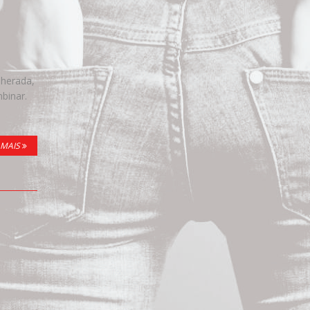
lherada,
mbinar.
 MAIS