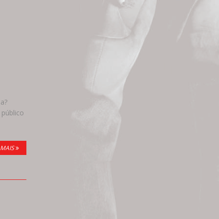
da?
 público
 MAIS