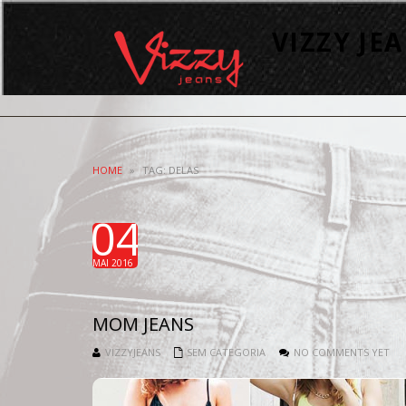
VIZZY JE
HOME
»
TAG: DELAS
04
MAI 2016
MOM JEANS
VIZZYJEANS
SEM CATEGORIA
NO COMMENTS YET