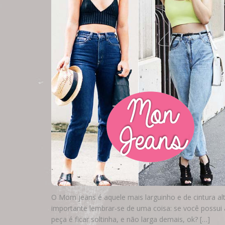
O Mom jeans é aquele mais larguinho e de cintura alta
importante lembrar-se de uma coisa: se você possui
peça é ficar soltinha, e não larga demais, ok? […]