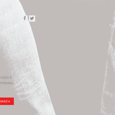
corpo e
 embaixo
 MAIS