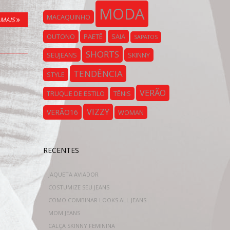
MODA
MACAQUINHO
 MAIS
OUTONO
PAETÊ
SAIA
SAPATOS
SHORTS
SEUJEANS
SKINNY
TENDÊNCIA
STYLE
VERÃO
TRUQUE DE ESTILO
TÊNIS
VIZZY
VERÃO16
WOMAN
RECENTES
JAQUETA AVIADOR
COSTUMIZE SEU JEANS
COMO COMBINAR LOOKS ALL JEANS
MOM JEANS
CALÇA SKINNY FEMININA