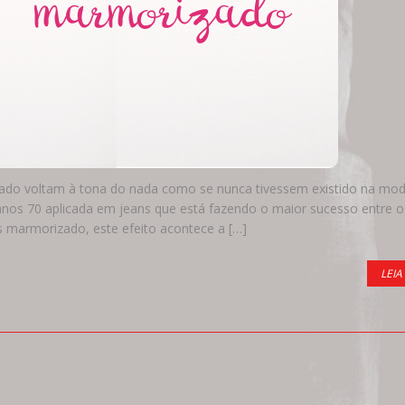
sado voltam à tona do nada como se nunca tivessem existido na mo
os 70 aplicada em jeans que está fazendo o maior sucesso entre o
marmorizado, este efeito acontece a […]
LEIA